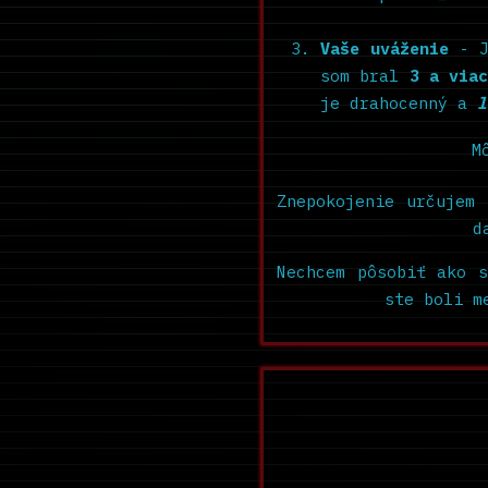
Vaše uváženie
- J
som bral
3 a via
je drahocenný a
l
M
Znepokojenie určujem
d
Nechcem pôsobiť ako s
ste boli m