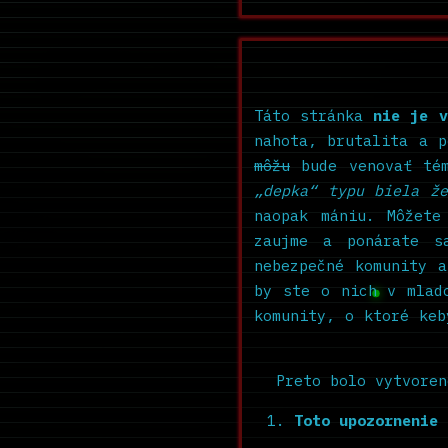
Táto stránka
nie je v
nahota, brutalita a p
môžu
bude venovať té
„depka“ typu biela že
naopak mániu. Môžete
zaujme a ponárate s
nebezpečné komunity 
by ste o nich v mlad
komunity, o ktoré keb
Preto bolo vytvore
Toto upozornenie