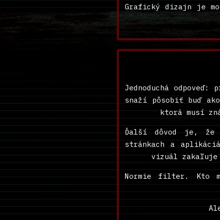
Grafický dizajn je mo
Jednoduchá odpoveď: p
snaží pôsobiť buď ako
ktorá musí zn
Ďalší dôvod je, že 
stránkach a aplikáci
vizuál zakaľuje
Normie filter. Kto 
Al