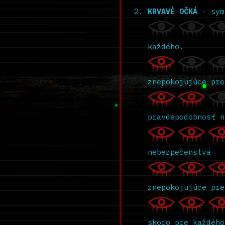
KRVAVÉ OČKÁ
- symb
každého.
znepokojujúce pre
pravdepodobnosť n
nebezpečenstva
znepokojujúce pre
skoro pre každého